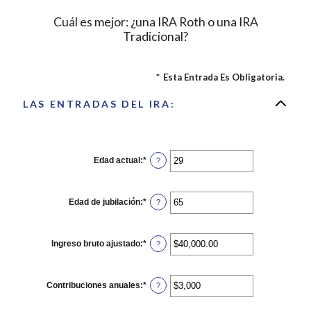
Cuál es mejor: ¿una IRA Roth o una IRA
Tradicional?
*
Esta Entrada Es Obligatoria.
LAS ENTRADAS DEL IRA:
Edad actual
:
*
Ingresa
?
un
monto
entre
1
Edad de jubilación
:
*
Ingresa
?
y
un
72
monto
entre
10
Ingreso bruto ajustado
:
*
Ingresa
?
y
un
72
monto
entre
$0.00
Contribuciones anuales
:
*
Ingresa
?
y
un
$1,000,000.00
monto