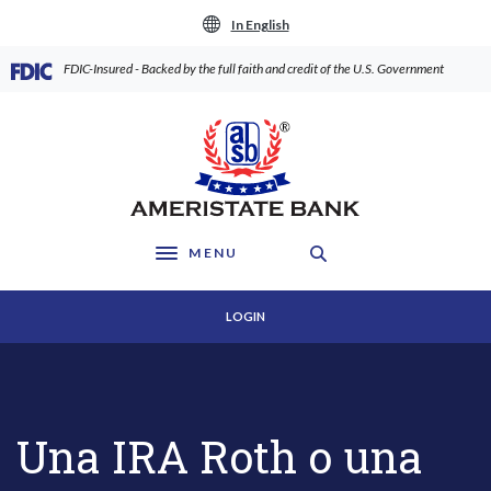
Home
Download
In English
Skip
Acrobat
to
Reader
(Opens in a new Window)
FDIC-Insured - Backed by the full faith and credit of the U.S. Government
main
5.0
content
or
AmeriState Bank
Skip
higher
to
to
footer
view
.pdf
files.
MENU
Toggle navigation
LOGIN
Una IRA Roth o una