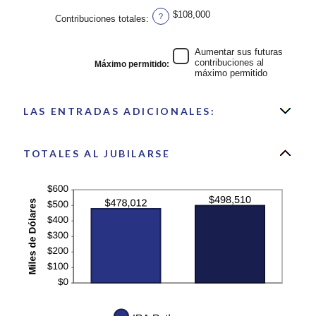
entre
$0
$108,000
?
Contribuciones totales
:
y
$1,000,000
Aumentar sus futuras
contribuciones al
Máximo permitido
:
máximo permitido
LAS ENTRADAS ADICIONALES:
TOTALES AL JUBILARSE