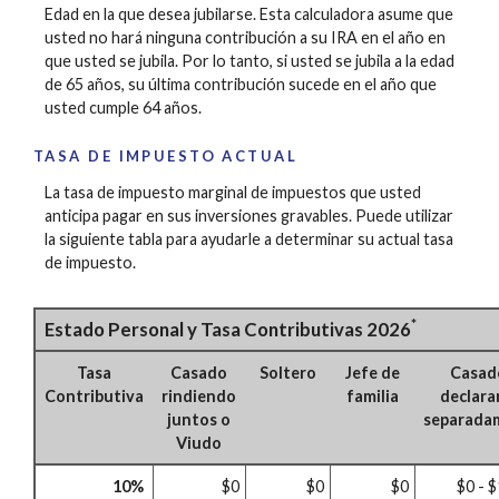
Edad en la que desea jubilarse. Esta calculadora asume que
usted no hará ninguna contribución a su IRA en el año en
que usted se jubila. Por lo tanto, si usted se jubila a la edad
de 65 años, su última contribución sucede en el año que
usted cumple 64 años.
TASA DE IMPUESTO ACTUAL
La tasa de impuesto marginal de impuestos que usted
anticipa pagar en sus inversiones gravables. Puede utilizar
la siguiente tabla para ayudarle a determinar su actual tasa
de impuesto.
*
Estado Personal y Tasa Contributivas 2026
Tasa
Casado
Soltero
Jefe de
Casad
Contributiva
rindiendo
familia
declar
juntos o
separada
Viudo
10%
$0
$0
$0
$0 - 