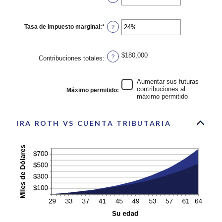
y
un
90
monto
entre
0%
Tasa de impuesto marginal
:
*
Ingresa
?
y
un
20%
monto
entre
0%
$180,000
?
Contribuciones totales
:
y
50%
Aumentar sus futuras
contribuciones al
Máximo permitido
:
máximo permitido
IRA ROTH VS CUENTA TRIBUTARIA