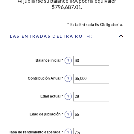
Al jubilarse su balance IRA podría equivaler
$796,687.01.
*
Esta Entrada Es Obligatoria.
LAS ENTRADAS DEL IRA ROTH:
Balance inicial
:
*
Ingresa
?
un
monto
entre
$0
Contribución Anual
:
*
Ingresa
?
y
un
$2,000,000
monto
entre
$0
Edad actual
:
*
Ingresa
?
y
un
$1,000,000
monto
entre
0
Edad de jubilación
:
*
Ingresa
?
y
un
90
monto
entre
10
Tasa de rendimiento esperada
:
*
Ingresa
?