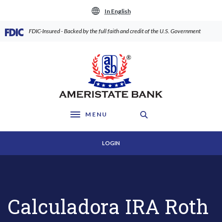
Home
Download
In English
Skip
Acrobat
to
Reader
(Opens in a new Window)
FDIC-Insured - Backed by the full faith and credit of the U.S. Government
main
5.0
content
or
AmeriState Bank
Skip
higher
to
to
footer
view
.pdf
files.
MENU
Toggle navigation
LOGIN
Calculadora IRA Roth