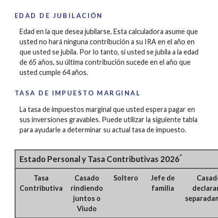
EDAD DE JUBILACIÓN
Edad en la que desea jubilarse. Esta calculadora asume que
usted no hará ninguna contribución a su IRA en el año en
que usted se jubila. Por lo tanto, si usted se jubila a la edad
de 65 años, su última contribución sucede en el año que
usted cumple 64 años.
TASA DE IMPUESTO MARGINAL
La tasa de impuestos marginal que usted espera pagar en
sus inversiones gravables. Puede utilizar la siguiente tabla
para ayudarle a determinar su actual tasa de impuesto.
*
Estado Personal y Tasa Contributivas 2026
Tasa
Casado
Soltero
Jefe de
Casad
Contributiva
rindiendo
familia
declar
juntos o
separada
Viudo