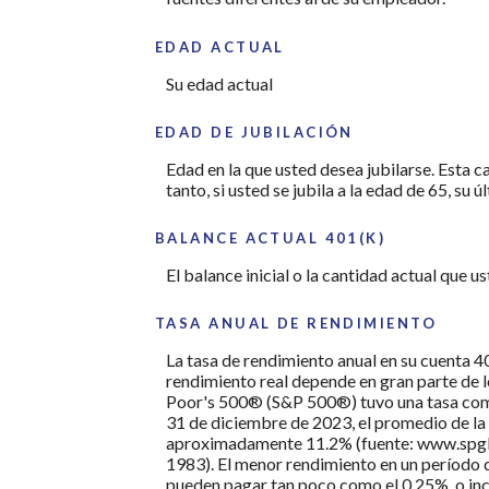
EDAD ACTUAL
Su edad actual
EDAD DE JUBILACIÓN
Edad en la que usted desea jubilarse. Esta c
tanto, si usted se jubila a la edad de 65, su
BALANCE ACTUAL 401(K)
El balance inicial o la cantidad actual que u
TASA ANUAL DE RENDIMIENTO
La tasa de rendimiento anual en su cuenta 4
rendimiento real depende en gran parte de lo
Poor's 500® (S&P 500®) tuvo una tasa compu
31 de diciembre de 2023, el promedio de la
aproximadamente 11.2% (fuente: www.spglob
1983). El menor rendimiento en un período 
pueden pagar tan poco como el 0.25%, o inc