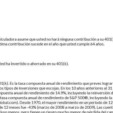
alculadora asume que usted no hará ninguna contribución a su 401(k)
 última contribución sucede en el año que usted cumple 64 años.
sted ha invertido o ahorrado en su 401(k).
01(k). Es la tasa compuesta anual de rendimiento que preves lograr 
s tipos de inversiones que escojas. En los 10 años anteriores al 3
esta anual de rendimiento de 14.9%, incluyendo la reinversión de
 tasa compuesta anual de rendimiento de S&P 500®, incluyendo la r
al.com). Desde 1970, el mayor rendimiento en un período de 12 m
de 12 meses fue -43% (marzo de 2008 a marzo de 2009). Las cuentas
luso menos, pero tienen un riesgo mucho menor de pérdida del capi