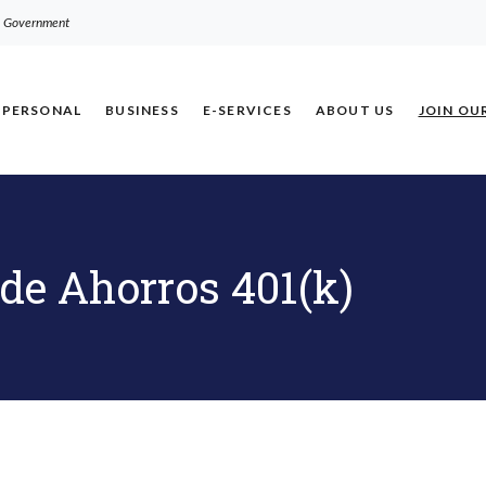
.S. Government
PERSONAL
BUSINESS
E-SERVICES
ABOUT US
JOIN OU
de Ahorros 401(k)