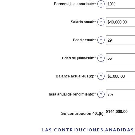
Porcentaje a contribuír
:
*
Ingresa
?
un
monto
entre
0%
Salario anual
:
*
Ingresa
?
y
un
100%
monto
entre
$0.00
Edad actual
:
*
Ingresa
?
y
un
$1,000,000.00
monto
entre
15
Edad de jubilación
:
*
Ingresa
?
y
un
90
monto
entre
10
Balance actual 401(k)
:
*
Ingresa
?
y
un
90
monto
entre
$0.00
Tasa anual de rendimiento
:
*
Ingresa
?
y
un
$10,000,000.00
monto
entre
0%
$144,000.00
Su contribución 401(k)
:
y
20%
LAS CONTRIBUCIONES AÑADIDAS