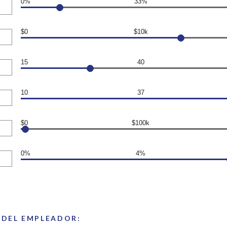
0%
33%
$0
$10k
15
40
10
37
$0
$100k
0%
4%
 DEL EMPLEADOR: