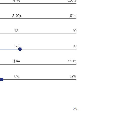
67%
100%
$100k
$1m
65
90
63
90
$1m
$10m
8%
12%