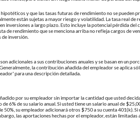
hipotéticos y que las tasas futuras de rendimiento no se pueden pr
ente están sujetas a mayor riesgo y volatilidad. La tasa real de r
 inversiones a largo plazo. Esto incluye la potencial pérdida del ca
sta de rendimiento que se menciona arriba no refleja cargos de ve
 de inversión.
on adicionales a sus contribuciones anuales y se basan en un porc
neralmente, la contribución añadida del empleador se aplica sólo 
leador' para una descripción detallada.
añadido por su empleador sin importar la cantidad que usted decid
e 6% de su salario anual. Si usted tiene un salario anual de $25,0
 50%, su empleador adicionará otros $750 a su cuenta 401(k). Si
bargo, las aportaciones hechas por el empleador, están limitadas al