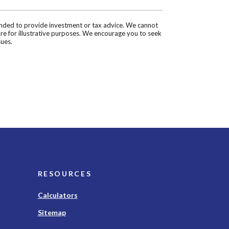
tended to provide investment or tax advice. We cannot
are for illustrative purposes. We encourage you to seek
sues.
RESOURCES
Calculators
Sitemap