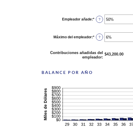
Empleador añade
:
*
Ingresa
?
un
monto
entre
0%
Máximo del empleador
:
*
Ingresa
?
y
un
400%
monto
entre
Contribuciones añadidas del
0%
$43,200.00
empleador
:
y
100%
BALANCE POR AÑO