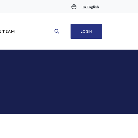
In English
(OPENS IN A NEW WINDOW)
R TEAM
LOGIN