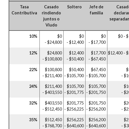
Tasa
Casado
Soltero
Jefe de
Casad
Contributiva
rindiendo
familia
declar
juntos o
separada
Viudo
10%
$0
$0
$0
$0 - 
- $24,800
- $12,400
- $17,700
12%
$24,800
$12,400
$17,700
$12,400 - 
- $100,800
- $50,400
- $67,450
22%
$100,800
$50,400
$67,450
$
- $211,400
- $105,700
- $105,700
- $
24%
$211,400
$105,700
$105,700
$1
- $403,550
- $201,775
- $201,750
- $
32%
$403,550
$201,775
$201,750
$2
- $512,450
- $256,225
- $256,200
- $
35%
$512,450
$256,225
$256,200
$2
- $768,700
- $640,600
- $640,600
- $