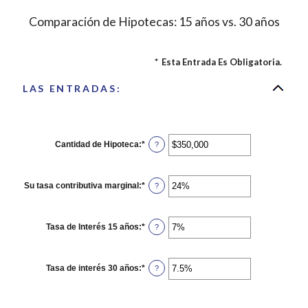
Comparación de Hipotecas: 15 años vs. 30 años
*
Esta Entrada Es Obligatoria.
LAS ENTRADAS:
Cantidad de Hipoteca
:
*
Ingresa
?
un
monto
entre
$0
Su tasa contributiva marginal
:
*
Ingresa
?
y
un
$250,000,000
monto
entre
0%
Tasa de Interés 15 años
:
*
Ingresa
?
y
un
60%
monto
entre
0%
Tasa de interés 30 años
:
*
Ingresa
?
y
un
50%
monto
entre
0%